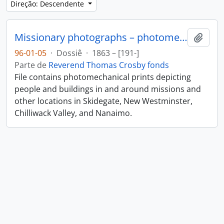
Direção: Descendente
Missionary photographs – photomechanical
Adici
96-01-05
·
Dossiê
·
1863 – [191-]
Parte de
Reverend Thomas Crosby fonds
File contains photomechanical prints depicting
people and buildings in and around missions and
other locations in Skidegate, New Westminster,
Chilliwack Valley, and Nanaimo.