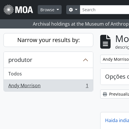
Skip to main content
Pesquisar
Search options
Browse
Archival holdings at the Museum of Anthropo
Mos
Narrow your results by:
descriç
produtor
Remove filter:
Andy Morris
Todos
Opções d
Andy Morrison
1
, 1 resultados
Previsuali
Haida indi