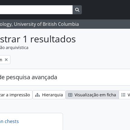
Search in browse page
logy, University of British Columbia
trar 1 resultados
ão arquivística
on
e pesquisa avançada
zar a impressão
Hierarquia
Visualização em ficha
V
an chests