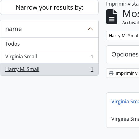
Imprimir vist
Skip to main content
Narrow your results by:
Mos
Archival
name
Remove filter:
Harry M. Smal
Todos
Opciones
Virginia Small
1
, 1 resultados
Harry M. Small
1
, 1 resultados
Imprimir vi
Virginia Sm
Virginia Sm