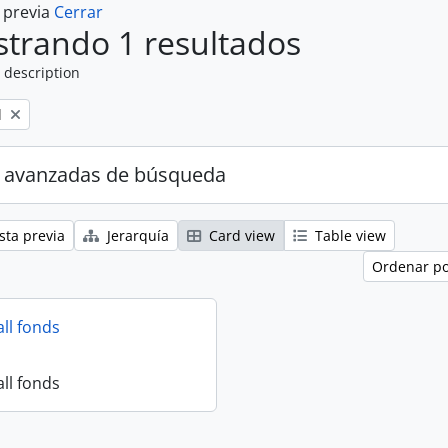
a previa
Cerrar
trando 1 resultados
 description
l
 avanzadas de búsqueda
sta previa
Jerarquía
Card view
Table view
Ordenar po
all fonds
all fonds