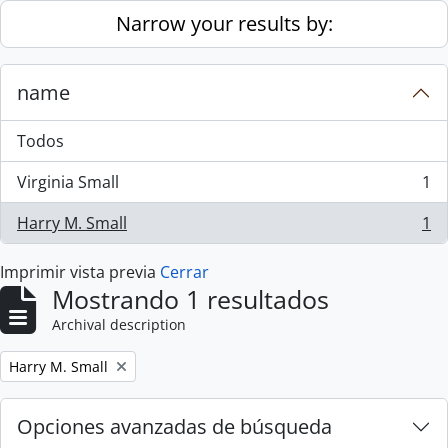
Skip to main content
Narrow your results by:
name
Todos
Virginia Small
1
, 1 resultados
Harry M. Small
1
, 1 resultados
Imprimir vista previa
Cerrar
Mostrando 1 resultados
Archival description
Remove filter:
Harry M. Small
Opciones avanzadas de búsqueda