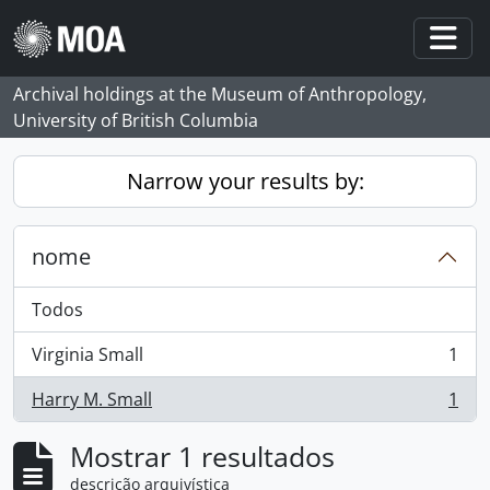
Skip to main content
Togg
Archival holdings at the Museum of Anthropology,
University of British Columbia
Narrow your results by:
nome
Todos
Virginia Small
1
, 1 resultados
Harry M. Small
1
, 1 resultados
Mostrar 1 resultados
descrição arquivística