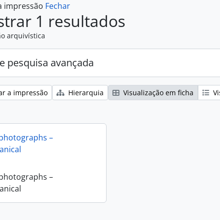
 a impressão
Fechar
trar 1 resultados
o arquivística
e pesquisa avançada
ar a impressão
Hierarquia
Visualização em ficha
Vi
 photographs –
nical
 photographs –
nical