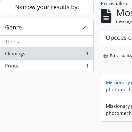
Previsualizar
Skip to main content
Narrow your results by:
Mos
descriçã
Genre
Opções d
Todos
Clippings
1
Previsualiz
, 1 resultados
Prints
1
, 1 resultados
Missionary
photomecha
Missionary
photomecha