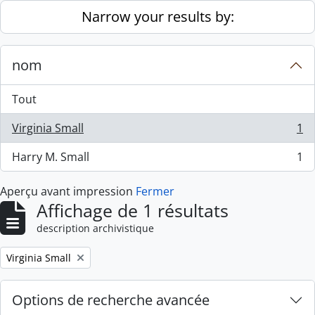
Skip to main content
Narrow your results by:
nom
Tout
Virginia Small
1
, 1 résultats
Harry M. Small
1
, 1 résultats
Aperçu avant impression
Fermer
Affichage de 1 résultats
description archivistique
Remove filter:
Virginia Small
Options de recherche avancée