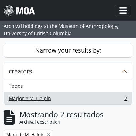
Skip to main content
Togg
Archival holdings at the Museum of Anthropology,
University of British Columbia
Narrow your results by:
creators
Todos
Marjorie M. Halpin
2
, 2 resultados
Mostrando 2 resultados
Archival description
Remove filter:
Marjorie M. Halpin