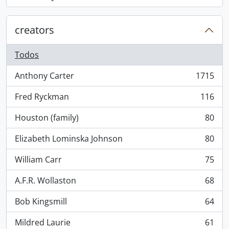
, 868 resultados
creators
Todos
Anthony Carter
1715
, 1715 resultados
Fred Ryckman
116
, 116 resultados
Houston (family)
80
, 80 resultados
Elizabeth Lominska Johnson
80
, 80 resultados
William Carr
75
, 75 resultados
A.F.R. Wollaston
68
, 68 resultados
Bob Kingsmill
64
, 64 resultados
Mildred Laurie
61
, 61 resultados