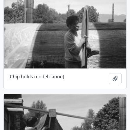
[Chip holds model canoe]
Añadi