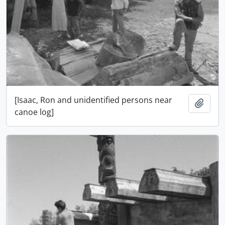
[Isaac, Ron and unidentified persons near
Añadi
canoe log]