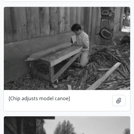
[Chip adjusts model canoe]
Añadi