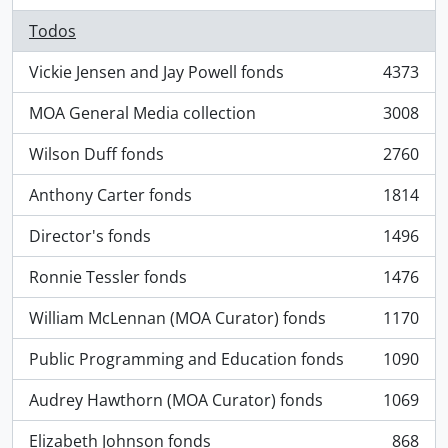
Todos
Vickie Jensen and Jay Powell fonds
4373
, 4373 resultados
MOA General Media collection
3008
, 3008 resultados
Wilson Duff fonds
2760
, 2760 resultados
Anthony Carter fonds
1814
, 1814 resultados
Director's fonds
1496
, 1496 resultados
Ronnie Tessler fonds
1476
, 1476 resultados
William McLennan (MOA Curator) fonds
1170
, 1170 resultados
Public Programming and Education fonds
1090
, 1090 resultados
Audrey Hawthorn (MOA Curator) fonds
1069
, 1069 resultados
Elizabeth Johnson fonds
868