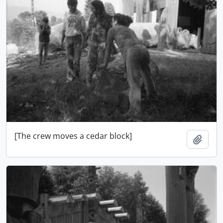
[The crew moves a cedar block]
Añadi