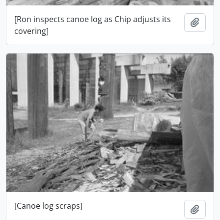
[Ron inspects canoe log as Chip adjusts its
Añadi
covering]
[Canoe log scraps]
Añadi