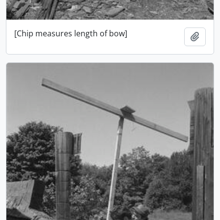
[Chip measures length of bow]
Añadi