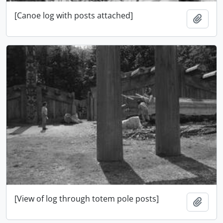
[Canoe log with posts attached]
Añadi
[View of log through totem pole posts]
Añadi