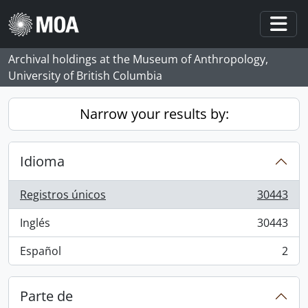
Skip to main content
Togg
Archival holdings at the Museum of Anthropology,
University of British Columbia
Narrow your results by:
Idioma
Registros únicos
30443
, 30443 resultados
Inglés
30443
, 30443 resultados
Español
2
, 2 resultados
Parte de