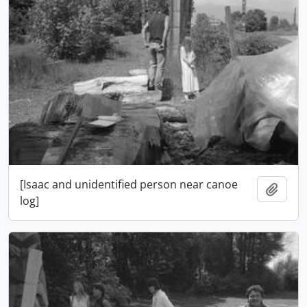
[Isaac and unidentified person near canoe
Añadi
log]