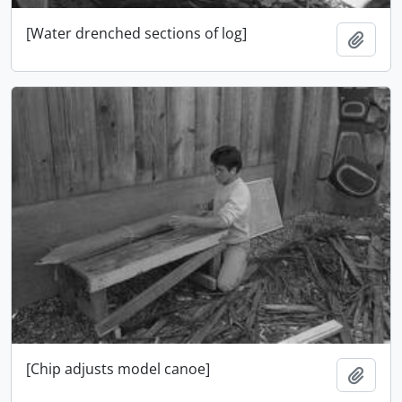
[Water drenched sections of log]
Añadi
[Chip adjusts model canoe]
Añadi