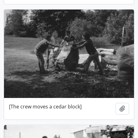
[The crew moves a cedar block]
Añadi