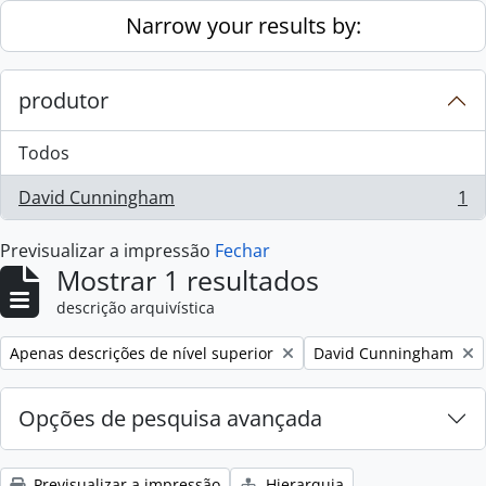
Skip to main content
Narrow your results by:
produtor
Todos
David Cunningham
1
, 1 resultados
Previsualizar a impressão
Fechar
Mostrar 1 resultados
descrição arquivística
Remove filter:
Remove filter:
Apenas descrições de nível superior
David Cunningham
Opções de pesquisa avançada
Previsualizar a impressão
Hierarquia