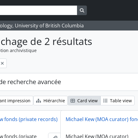
Search in browse page
logy, University of British Columbia
ichage de 2 résultats
tion archivistique
de recherche avancée
ant impression
Hiérarchie
Card view
Table view
w fonds (private records)
Michael Kew (MOA curator) fon
w fonds (private
Michael Kew (MOA curator)