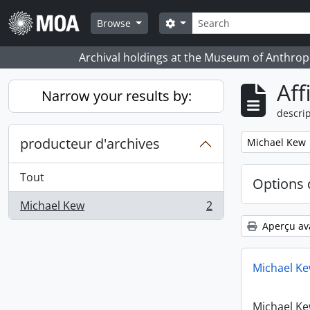
Skip to main content
Rechercher
Search options
Browse
Archival holdings at the Museum of Anthropo
Aff
Narrow your results by:
descrip
producteur d'archives
Remove filter:
Michael Kew
Tout
Options 
Michael Kew
2
, 2 résultats
Aperçu av
Michael Ke
Michael Ke