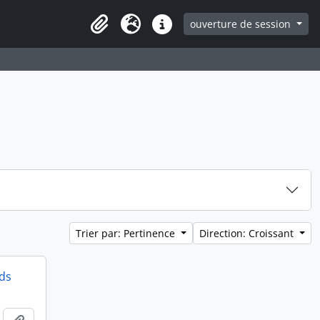
ouverture de session
Clipboard
Langue
Liens rapides
Trier par: Pertinence
Direction: Croissant
ds