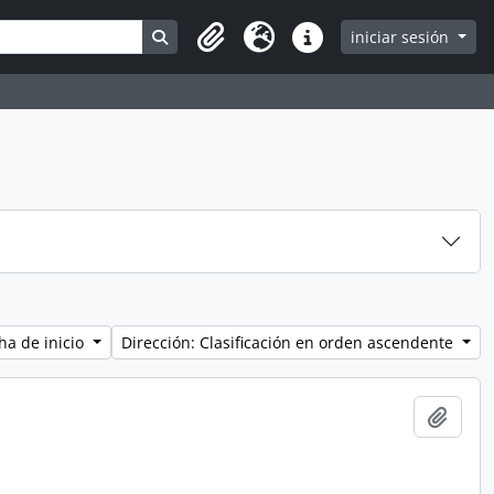
Search in browse page
iniciar sesión
Clipboard
Idioma
Enlaces rápidos
ha de inicio
Dirección: Clasificación en orden ascendente
Añadi