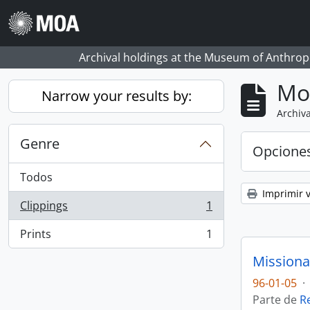
Skip to main content
Archival holdings at the Museum of Anthropo
Mo
Narrow your results by:
Archiva
Genre
Opcione
Todos
Imprimir v
Clippings
1
, 1 resultados
Prints
1
, 1 resultados
Missiona
96-01-05
·
Parte de
R