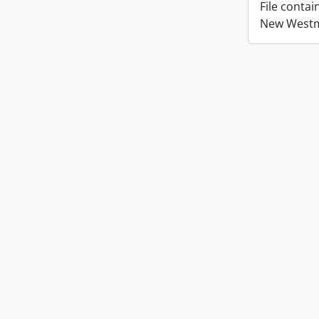
File conta
New Westmi