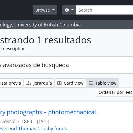
Búsqueda
Search options
Browse
logy, University of British Columbia
strando 1 resultados
l description
s avanzadas de búsqueda
ista previa
Jerarquía
Card view
Table view
Ordenar por: Fec
ry photographs – photomechanical
Dossiê
·
1863 – [191-]
everend Thomas Crosby fonds