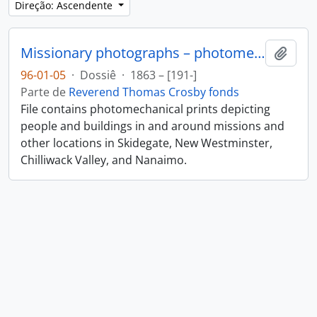
Direção: Ascendente
Missionary photographs – photomechanical
Adici
96-01-05
·
Dossiê
·
1863 – [191-]
Parte de
Reverend Thomas Crosby fonds
File contains photomechanical prints depicting
people and buildings in and around missions and
other locations in Skidegate, New Westminster,
Chilliwack Valley, and Nanaimo.