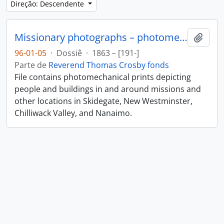
Direção: Descendente
Missionary photographs – photomechanical
Adici
96-01-05
·
Dossiê
·
1863 – [191-]
Parte de
Reverend Thomas Crosby fonds
File contains photomechanical prints depicting
people and buildings in and around missions and
other locations in Skidegate, New Westminster,
Chilliwack Valley, and Nanaimo.