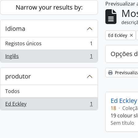
Previsualizar
Skip to main content
Narrow your results by:
Mos
descriçã
Idioma
Remove filter:
Ed Eckley
Registos únicos
1
, 1 resultados
Opções d
Inglês
1
, 1 resultados
Previsualiz
produtor
Todos
Ed Eckley
Ed Eckley
1
, 1 resultados
18
·
Coleç
19 colour s
Sem título