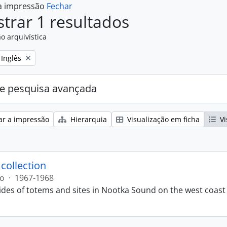
 a impressão
Fechar
trar 1 resultados
o arquivística
Remove filter:
Inglês
e pesquisa avançada
ar a impressão
Hierarquia
Visualização em ficha
Vi
 collection
ão
·
1967-1968
lides of totems and sites in Nootka Sound on the west coast