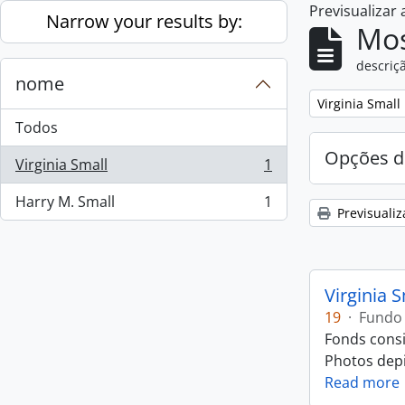
Previsualizar
Skip to main content
Narrow your results by:
Mos
descriçã
nome
Remove filter:
Virginia Small
Todos
Opções d
Virginia Small
1
, 1 resultados
Harry M. Small
1
, 1 resultados
Previsualiz
Virginia 
19
·
Fundo
Fonds consi
Photos depic
Read more