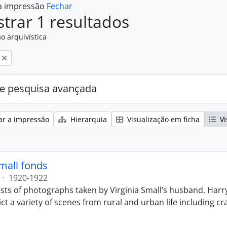
 a impressão
Fechar
trar 1 resultados
o arquivística
e pesquisa avançada
ar a impressão
Hierarquia
Visualização em ficha
Vi
Small fonds
·
1920-1922
sts of photographs taken by Virginia Small’s husband, Harry
t a variety of scenes from rural and urban life including cr