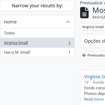
Previsualizar
Skip to main content
Narrow your results by:
Mos
descriçã
nome
Remove filter:
Virginia Small
Todos
Opções d
Virginia Small
1
, 1 resultados
Harry M. Small
1
, 1 resultados
Previsualiz
Virginia 
19
·
Fundo
Fonds consi
Photos depic
Read more