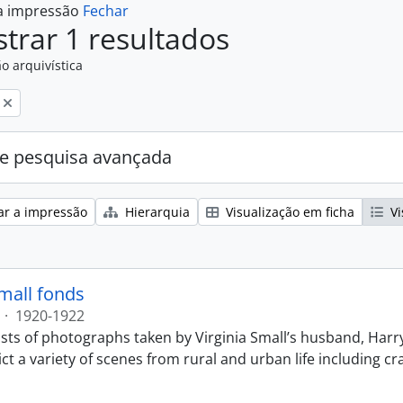
 a impressão
Fechar
trar 1 resultados
o arquivística
e pesquisa avançada
ar a impressão
Hierarquia
Visualização em ficha
Vi
Small fonds
·
1920-1922
sts of photographs taken by Virginia Small’s husband, Harry
t a variety of scenes from rural and urban life including cr