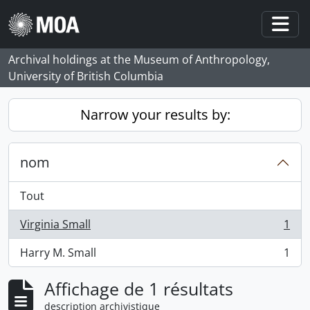
Skip to main content
Togg
Archival holdings at the Museum of Anthropology,
University of British Columbia
Narrow your results by:
nom
Tout
Virginia Small
1
, 1 résultats
Harry M. Small
1
, 1 résultats
Affichage de 1 résultats
description archivistique