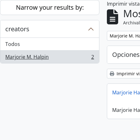
Imprimir vist
Skip to main content
Narrow your results by:
Mos
Archival
creators
Remove filter:
Marjorie M. H
Todos
Opciones
Marjorie M. Halpin
2
, 2 resultados
Imprimir vi
Marjorie Ha
Marjorie Ha