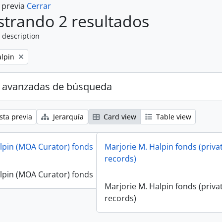
a previa
Cerrar
trando 2 resultados
 description
alpin
 avanzadas de búsqueda
sta previa
Jerarquía
Card view
Table view
lpin (MOA Curator) fonds
Marjorie M. Halpin fonds (priva
records)
lpin (MOA Curator) fonds
Marjorie M. Halpin fonds (priva
records)