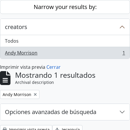
Skip to main content
Narrow your results by:
creators
Todos
Andy Morrison
1
, 1 resultados
Imprimir vista previa
Cerrar
Mostrando 1 resultados
Archival description
Remove filter:
Andy Morrison
Opciones avanzadas de búsqueda
Imprimir vista previa
Jerarquía