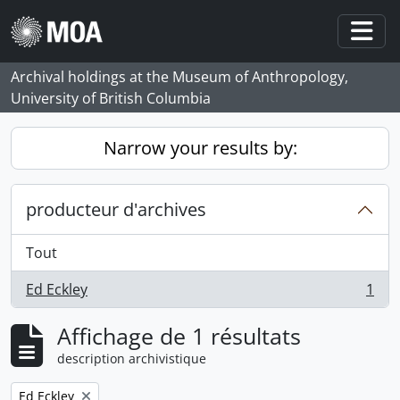
Skip to main content
Togg
Archival holdings at the Museum of Anthropology,
University of British Columbia
Narrow your results by:
producteur d'archives
Tout
Ed Eckley
1
, 1 résultats
Affichage de 1 résultats
description archivistique
Remove filter:
Ed Eckley