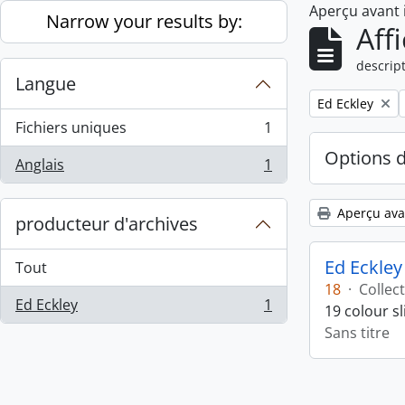
Aperçu avant
Skip to main content
Narrow your results by:
Aff
descript
Langue
Remove filter:
Ed Eckley
Fichiers uniques
1
, 1 résultats
Options 
Anglais
1
, 1 résultats
Aperçu ava
producteur d'archives
Ed Eckley
Tout
18
·
Collec
Ed Eckley
1
19 colour s
, 1 résultats
Sans titre