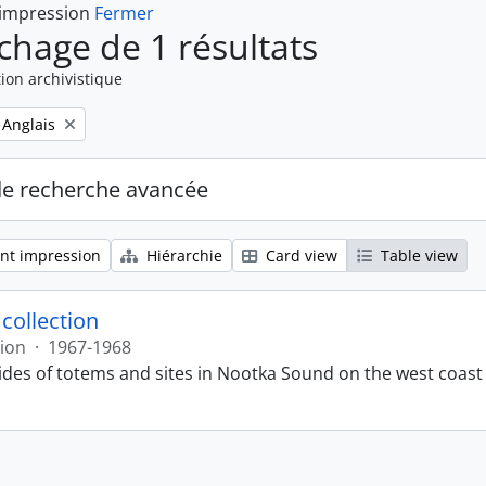
 impression
Fermer
ichage de 1 résultats
ion archivistique
Remove filter:
Anglais
de recherche avancée
nt impression
Hiérarchie
Card view
Table view
 collection
tion
·
1967-1968
lides of totems and sites in Nootka Sound on the west coast