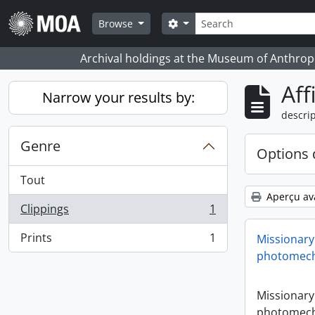
Skip to main content
Rechercher
Search options
Browse
Archival holdings at the Museum of Anthropo
Aff
Narrow your results by:
descrip
Genre
Options 
Tout
Aperçu av
Clippings
1
, 1 résultats
Prints
1
Missionary
, 1 résultats
photomech
Missionary
photomech