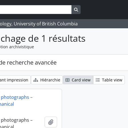
Search in browse page
logy, University of British Columbia
ichage de 1 résultats
tion archivistique
de recherche avancée
ant impression
Hiérarchie
Card view
Table view
 photographs –
anical
 photographs –
Ajouter au presse-papier
anical