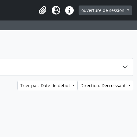
ouverture de session
Clipboard
Langue
Liens rapides
Trier par: Date de début
Direction: Décroissant