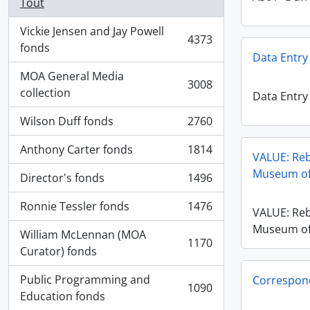
Tout
Vickie Jensen and Jay Powell
4373
, 4373 résultats
fonds
Data Entry
MOA General Media
3008
, 3008 résultats
collection
Data Entry
Wilson Duff fonds
2760
, 2760 résultats
Anthony Carter fonds
1814
, 1814 résultats
VALUE: Reb
Museum of
Director's fonds
1496
, 1496 résultats
Ronnie Tessler fonds
1476
VALUE: Reb
, 1476 résultats
Museum of
William McLennan (MOA
1170
, 1170 résultats
Curator) fonds
Public Programming and
Correspon
1090
, 1090 résultats
Education fonds