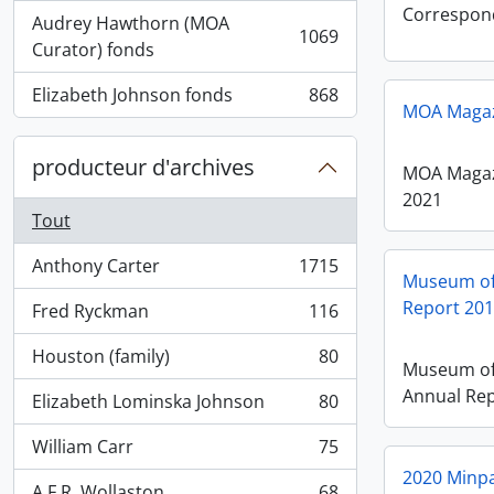
Correspon
Audrey Hawthorn (MOA
1069
, 1069 résultats
Curator) fonds
Elizabeth Johnson fonds
868
, 868 résultats
MOA Magazi
producteur d'archives
MOA Magazi
2021
Tout
Anthony Carter
1715
, 1715 résultats
Museum of
Report 20
Fred Ryckman
116
, 116 résultats
Houston (family)
80
, 80 résultats
Museum of
Annual Rep
Elizabeth Lominska Johnson
80
, 80 résultats
William Carr
75
, 75 résultats
2020 Minpa
A.F.R. Wollaston
68