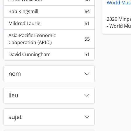
, 68 résultats
World Mus
Bob Kingsmill
64
, 64 résultats
2020 Minp
Mildred Laurie
61
- World M
, 61 résultats
Asia-Pacific Economic
55
, 55 résultats
Cooperation (APEC)
David Cunningham
51
, 51 résultats
nom
lieu
sujet