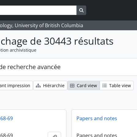
Search in browse page
logy, University of British Columbia
ichage de 30443 résultats
tion archivistique
de recherche avancée
ant impression
Hiérarchie
Card view
Table view
 68-69
Papers and notes
 68-69
Papers and notes