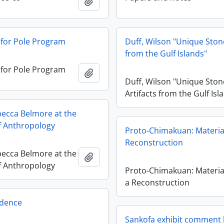
Ajouter au presse-papier
 for Pole Program
Duff, Wilson "Unique Stone
from the Gulf Islands"
 for Pole Program
Ajouter au presse-papier
Duff, Wilson "Unique Ston
Artifacts from the Gulf Isl
ecca Belmore at the
 Anthropology
Proto-Chimakuan: Material
Reconstruction
ecca Belmore at the
Ajouter au presse-papier
 Anthropology
Proto-Chimakuan: Material
a Reconstruction
dence
Sankofa exhibit comment