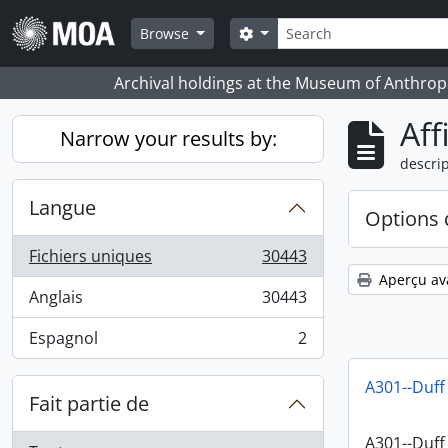
Skip to main content
Rechercher
Search options
Browse
Archival holdings at the Museum of Anthropo
Aff
Narrow your results by:
descrip
Langue
Options 
Fichiers uniques
30443
, 30443 résultats
Aperçu av
Anglais
30443
, 30443 résultats
Espagnol
2
, 2 résultats
A301--Duff
Fait partie de
A301--Duff