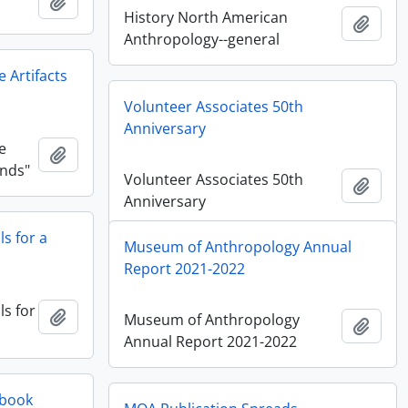
Ajouter au presse-papier
History North American
Ajout
Anthropology--general
 Artifacts
Volunteer Associates 50th
Anniversary
e
Ajouter au presse-papier
ands"
Volunteer Associates 50th
Ajout
Anniversary
s for a
Museum of Anthropology Annual
Report 2021-2022
s for
Ajouter au presse-papier
Museum of Anthropology
Ajout
Annual Report 2021-2022
 book