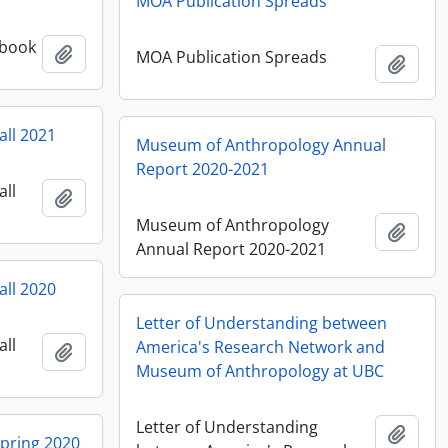
MOA Publication Spreads
 book
Ajouter au presse-papier
MOA Publication Spreads
Ajout
all 2021
Museum of Anthropology Annual
Report 2020-2021
all
Ajouter au presse-papier
Museum of Anthropology
Ajout
Annual Report 2020-2021
all 2020
Letter of Understanding between
all
America's Research Network and
Ajouter au presse-papier
Museum of Anthropology at UBC
Letter of Understanding
Ajout
Spring 2020