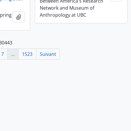
between America's Research
Network and Museum of
Spring
Anthropology at UBC
Ajouter au presse-papier
 30443
7
...
1523
Suivant