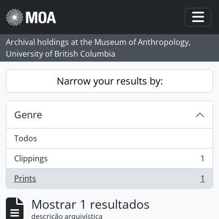
Skip to main content
Togg
Archival holdings at the Museum of Anthropology,
University of British Columbia
Narrow your results by:
Genre
Todos
Clippings
1
, 1 resultados
Prints
1
, 1 resultados
Mostrar 1 resultados
descrição arquivística