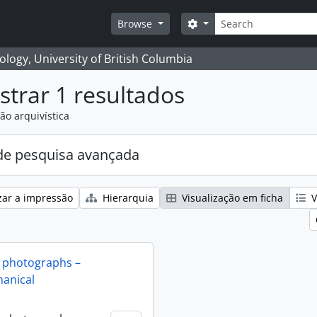
Pesquisar
Search options
Browse
logy, University of British Columbia
trar 1 resultados
ão arquivística
e pesquisa avançada
zar a impressão
Hierarquia
Visualização em ficha
V
 photographs –
anical