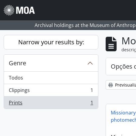
Skip to main content
Archival holdings at the Museum of Anthropo
Mos
Narrow your results by:
descriç
Genre
Opções d
Todos
Previsuali
Clippings
1
, 1 resultados
Prints
1
, 1 resultados
Missionary
photomech