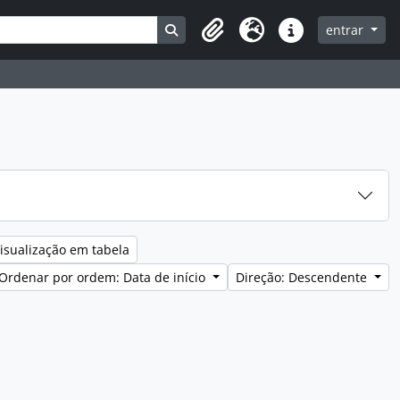
Search in browse page
entrar
Clipboard
Idioma
Ligações rápidas
isualização em tabela
Ordenar por ordem: Data de início
Direção: Descendente