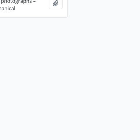
 photographs –
Adicionar à área de transferência
anical