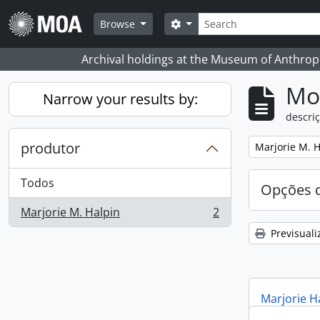
Skip to main content
Pesquisar
Search options
Browse
Archival holdings at the Museum of Anthropo
Mos
Narrow your results by:
descriç
produtor
Remove filter:
Marjorie M. H
Todos
Opções d
Marjorie M. Halpin
2
, 2 resultados
Previsuali
Marjorie H