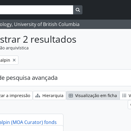
Search in browse page
logy, University of British Columbia
trar 2 resultados
ão arquivística
alpin
e pesquisa avançada
zar a impressão
Hierarquia
Visualização em ficha
V
alpin (MOA Curator) fonds