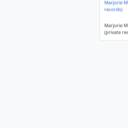
Marjorie M.
Marjorie H
records)
fonds
Marjorie M
(private re