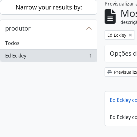
Previsualizar
Skip to main content
Narrow your results by:
Mos
descriçã
produtor
Remove filter:
Ed Eckley
Todos
Opções d
Ed Eckley
1
, 1 resultados
Previsualiz
Ed Eckley co
Ed Eckley co