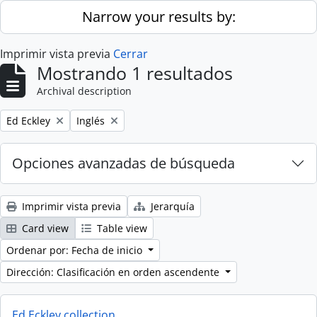
Skip to main content
Narrow your results by:
Imprimir vista previa
Cerrar
Mostrando 1 resultados
Archival description
Remove filter:
Remove filter:
Ed Eckley
Inglés
Opciones avanzadas de búsqueda
Imprimir vista previa
Jerarquía
Card view
Table view
Ordenar por: Fecha de inicio
Dirección: Clasificación en orden ascendente
Ed Eckley collection