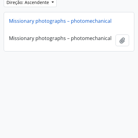
Direção: Ascendente
Missionary photographs – photomechanical
Missionary photographs – photomechanical
Adici