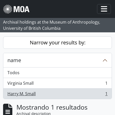
Skip to main content
Togg
Archival holdings at the Museum of Anthropology,
University of British Columbia
Narrow your results by:
name
Todos
Virginia Small
1
, 1 resultados
Harry M. Small
1
, 1 resultados
Mostrando 1 resultados
Archival description