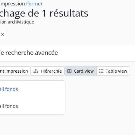
 impression
Fermer
ichage de 1 résultats
ion archivistique
de recherche avancée
nt impression
Hiérarchie
Card view
Table view
all fonds
all fonds