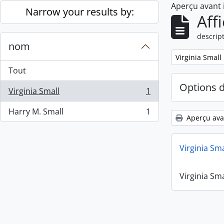
Aperçu avant
Skip to main content
Narrow your results by:
Aff
descript
nom
Remove filter:
Virginia Small
Tout
Options 
Virginia Small
1
, 1 résultats
Harry M. Small
1
, 1 résultats
Aperçu ava
Virginia Sm
Virginia Sm