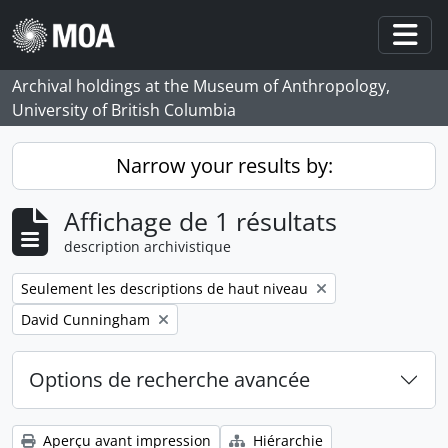
Skip to main content
Togg
Archival holdings at the Museum of Anthropology,
University of British Columbia
Narrow your results by:
Affichage de 1 résultats
description archivistique
Remove filter:
Seulement les descriptions de haut niveau
Remove filter:
David Cunningham
Options de recherche avancée
Aperçu avant impression
Hiérarchie