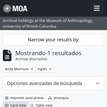
Skip to main content
Togg
Archival holdings at the Museum of Anthropology,
University of British Columbia
Narrow your results by:
Mostrando 1 resultados
Archival description
Remove filter:
Remove filter:
Andy Morrison
Inglés
Opciones avanzadas de búsqueda
Imprimir vista previa
Jerarquía
Card view
Table view