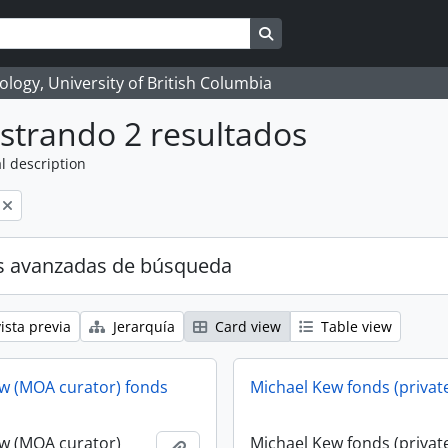
Search in browse page
logy, University of British Columbia
strando 2 resultados
l description
s avanzadas de búsqueda
ista previa
Jerarquía
Card view
Table view
w (MOA curator) fonds
Michael Kew fonds (privat
w (MOA curator)
Michael Kew fonds (privat