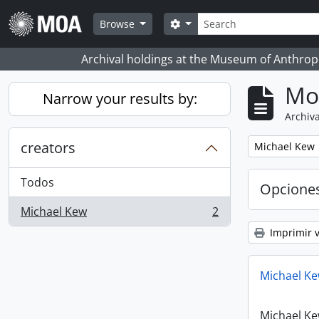
Skip to main content
Búsqueda
Search options
Browse
Archival holdings at the Museum of Anthropo
Mo
Narrow your results by:
Archiva
creators
Remove filter:
Michael Kew
Todos
Opcione
Michael Kew
2
, 2 resultados
Imprimir v
Michael Ke
Michael Ke