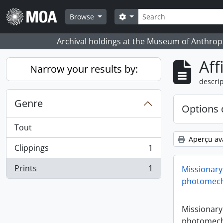
Skip to main content
Rechercher
Search options
Browse
Archival holdings at the Museum of Anthropo
Aff
Narrow your results by:
descrip
Genre
Options 
Tout
Aperçu av
Clippings
1
, 1 résultats
Prints
1
Missionary
, 1 résultats
photomech
Missionary
photomech