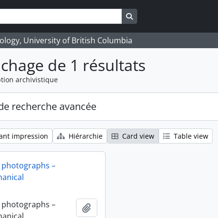
Search in browse page
logy, University of British Columbia
ichage de 1 résultats
tion archivistique
de recherche avancée
ant impression
Hiérarchie
Card view
Table view
 photographs –
anical
 photographs –
Ajouter au presse-papier
anical