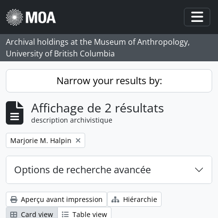
Skip to main content
Togg
Archival holdings at the Museum of Anthropology,
University of British Columbia
Narrow your results by:
Affichage de 2 résultats
description archivistique
Remove filter:
Marjorie M. Halpin
Options de recherche avancée
Aperçu avant impression
Hiérarchie
Card view
Table view