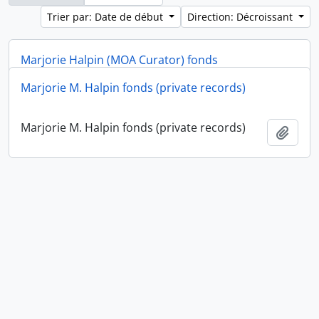
Trier par: Date de début
Direction: Décroissant
Marjorie Halpin (MOA Curator) fonds
Marjorie M. Halpin fonds (private records)
Marjorie Halpin (MOA Curator) fonds
Ajout
Marjorie M. Halpin fonds (private records)
Ajout