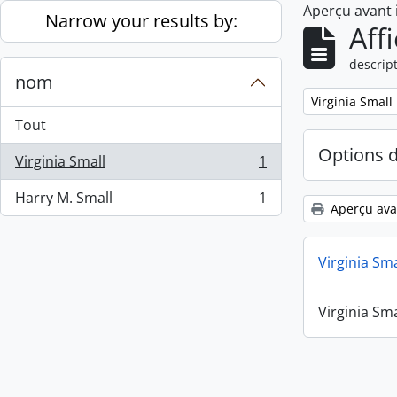
Aperçu avant
Skip to main content
Narrow your results by:
Aff
descript
nom
Remove filter:
Virginia Small
Tout
Options 
Virginia Small
1
, 1 résultats
Harry M. Small
1
, 1 résultats
Aperçu ava
Virginia Sm
Virginia Sm