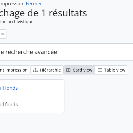
 impression
Fermer
ichage de 1 résultats
ion archivistique
de recherche avancée
nt impression
Hiérarchie
Card view
Table view
all fonds
all fonds