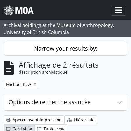
Skip to main content
Togg
Archival holdings at the Museum of Anthropology,
University of British Columbia
Narrow your results by:
Affichage de 2 résultats
description archivistique
Remove filter:
Michael Kew
Options de recherche avancée
Aperçu avant impression
Hiérarchie
Card view
Table view