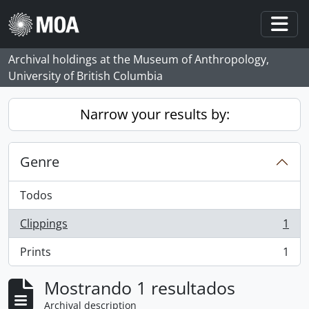
Skip to main content
Togg
Archival holdings at the Museum of Anthropology,
University of British Columbia
Narrow your results by:
Genre
Todos
Clippings
1
, 1 resultados
Prints
1
, 1 resultados
Mostrando 1 resultados
Archival description