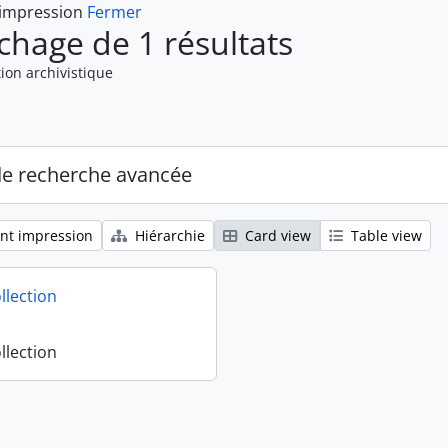
 impression
Fermer
ichage de 1 résultats
ion archivistique
de recherche avancée
nt impression
Hiérarchie
Card view
Table view
llection
llection