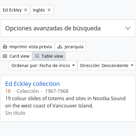
Remove filter:
Remove filter:
Ed Eckley
Inglés
Opciones avanzadas de búsqueda
Imprimir vista previa
Jerarquía
Card view
Table view
Ordenar por: Fecha de inicio
Dirección: Descendente
Ed Eckley collection
18
·
Colección
·
1967-1968
19 colour slides of totems and sites in Nootka Sound
on the west coast of Vancouver Island.
Sin título