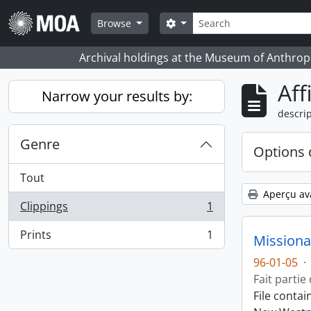
Skip to main content
Rechercher
Search options
Browse
Archival holdings at the Museum of Anthropo
Aff
Narrow your results by:
descrip
Genre
Options 
Tout
Aperçu av
Clippings
1
, 1 résultats
Prints
1
Missiona
, 1 résultats
96-01-05
·
Fait partie
File conta