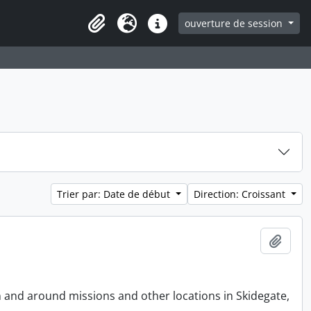
ouverture de session
Clipboard
Langue
Liens rapides
Trier par: Date de début
Direction: Croissant
Ajout
n and around missions and other locations in Skidegate,