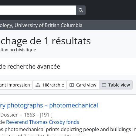
Search in browse page
logy, University of British Columbia
ichage de 1 résultats
tion archivistique
de recherche avancée
ant impression
Hiérarchie
Card view
Table view
ry photographs – photomechanical
Dossier
·
1863 – [191-]
 de
Reverend Thomas Crosby fonds
ins photomechanical prints depicting people and buildings i