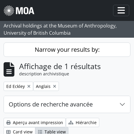
Skip to main content
Togg
Archival holdings at the Museum of Anthropology,
University of British Columbia
Narrow your results by:
Affichage de 1 résultats
description archivistique
Remove filter:
Remove filter:
Ed Eckley
Anglais
Options de recherche avancée
Aperçu avant impression
Hiérarchie
Card view
Table view