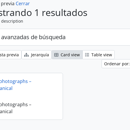
a previa
Cerrar
trando 1 resultados
 description
 avanzadas de búsqueda
sta previa
Jerarquía
Card view
Table view
Ordenar por:
 photographs –
nical
 photographs –
nical