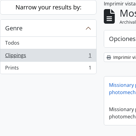
Imprimir vist
Skip to main content
Narrow your results by:
Mos
Archival
Genre
Opciones
Todos
Clippings
1
Imprimir vi
, 1 resultados
Prints
1
, 1 resultados
Missionary
photomecha
Missionary
photomecha