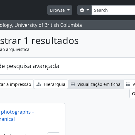
Pesquisar
Search options
Browse
logy, University of British Columbia
trar 1 resultados
ão arquivística
e pesquisa avançada
zar a impressão
Hierarquia
Visualização em ficha
V
O
 photographs –
anical