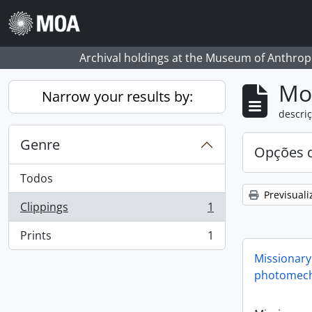
Skip to main content
Archival holdings at the Museum of Anthropo
Mos
Narrow your results by:
descriç
Genre
Opções d
Todos
Previsuali
Clippings
1
, 1 resultados
Prints
1
, 1 resultados
Missionary
photomech