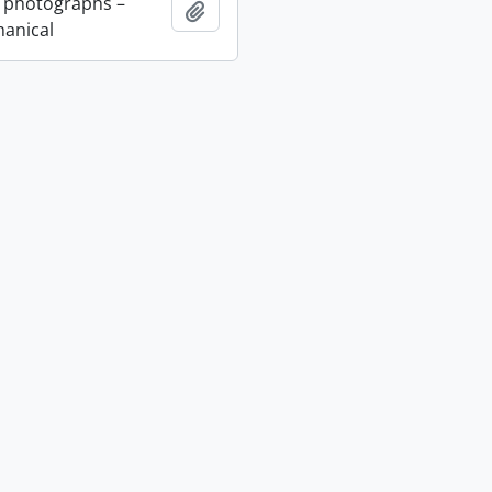
 photographs –
Adicionar à área de transferência
anical