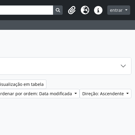
Search in browse page
entrar
Clipboard
Idioma
Ligações rápidas
isualização em tabela
rdenar por ordem: Data modificada
Direção: Ascendente