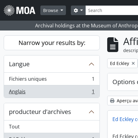
Skip to main content
Rechercher
Search options
Browse
Archival holdings at the Museum of Anthropo
Aff
Narrow your results by:
descrip
Langue
Remove filter:
Ed Eckley
Fichiers uniques
1
Options 
, 1 résultats
Anglais
1
, 1 résultats
Aperçu av
producteur d'archives
Ed Eckley c
Tout
Ed Eckley c