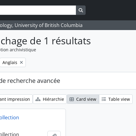
Search in browse page
logy, University of British Columbia
ichage de 1 résultats
tion archivistique
Remove filter:
Anglais
de recherche avancée
ant impression
Hiérarchie
Card view
Table view
ollection
ollection