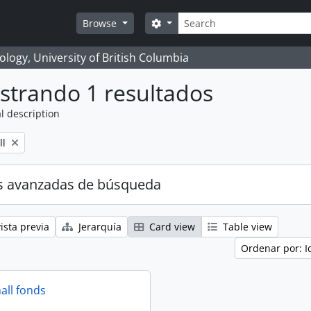
Búsqueda
Search options
Browse
logy, University of British Columbia
strando 1 resultados
l description
ll
s avanzadas de búsqueda
ista previa
Jerarquía
Card view
Table view
Ordenar por: I
all fonds