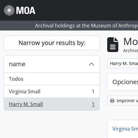
Skip to main content
Archival holdings at the Museum of Anthropo
Mo
Narrow your results by:
Archiva
name
Remove filter:
Harry M. Sma
Todos
Opcione
Virginia Small
1
, 1 resultados
Imprimir v
Harry M. Small
1
, 1 resultados
Virginia Sm