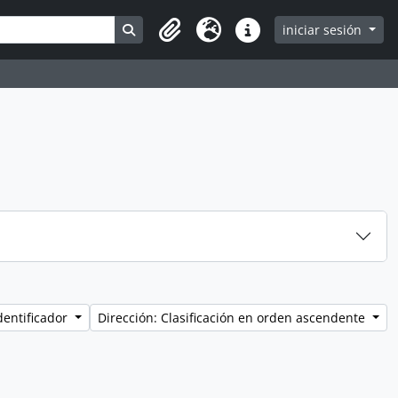
Search in browse page
iniciar sesión
Clipboard
Idioma
Enlaces rápidos
dentificador
Dirección: Clasificación en orden ascendente