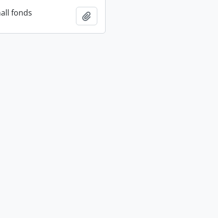
all fonds
Añadir al portapapeles