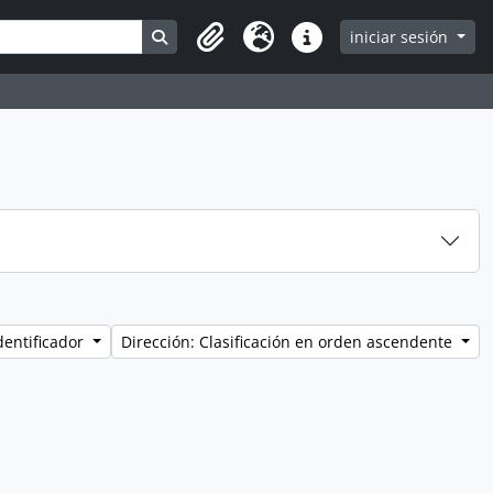
Search in browse page
iniciar sesión
Clipboard
Idioma
Enlaces rápidos
dentificador
Dirección: Clasificación en orden ascendente