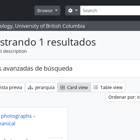
Búsqueda
Search options
Browse
logy, University of British Columbia
strando 1 resultados
l description
s avanzadas de búsqueda
ista previa
Jerarquía
Card view
Table view
Ordenar por: I
 photographs –
anical