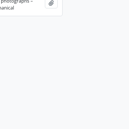
 photographs –
Añadir al portapapeles
anical