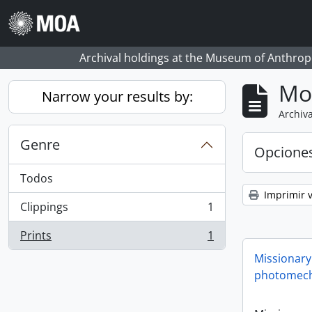
Skip to main content
Archival holdings at the Museum of Anthropo
Mo
Narrow your results by:
Archiva
Genre
Opcione
Todos
Imprimir v
Clippings
1
, 1 resultados
Prints
1
, 1 resultados
Missionary
photomech