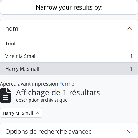
Skip to main content
Narrow your results by:
nom
Tout
Virginia Small
1
, 1 résultats
Harry M. Small
1
, 1 résultats
Aperçu avant impression
Fermer
Affichage de 1 résultats
description archivistique
Remove filter:
Harry M. Small
Options de recherche avancée